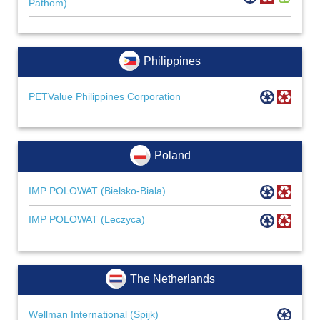
Pathom)
Philippines
PETValue Philippines Corporation
Poland
IMP POLOWAT (Bielsko-Biala)
IMP POLOWAT (Leczyca)
The Netherlands
Wellman International (Spijk)