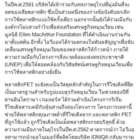
ในปีพ.ศ.2561 บริษัทได้เข้าร่วมกับสหภาพยุโรปที่มุ่งมั่นที่จะ
ลดของเสียพลาสติก ซึ่งเป็นส่วนหนึ่งของร่างข้อบังคับยกเลิก
การใช้พลาสติกแบบใช้ครั้งเดียว นอกจากนั้นยังได้ร่วมมือกับ
องค์กรไม่แสวงกำไรเพื่อส่งเสริมเศรษฐกิจหมุนเวียน เช่น
มูลนิธิ Ellen MacArthur Foundation ที่ได้ดำเนินงานร่วมกัน
มาตั้งแต่ต้น อีกทั้ง ไอวีแอลได้ร่วมตกลงในพันธสัญญาเพื่อขับ
เคลื่อนเศรษฐกิจหมุนเวียนของพลาสติกให้ก้าวหน้า ภายใต้
ความร่วมมือกับโครงการสิ่งแวดล้อมแห่งสหประชาชาติ
(UNEP) เพื่อให้สอดคล้องกับวิสัยทัศน์เศรษฐกิจหมุนเวียนเพื่อ
การใช้พลาสติกอย่างยั่งยืน
พลาสติกPET จะยังคงเป็นวัสดุหลักสำคัญในการรีไซเคิลที่ยึด
เป็นมาตรฐานสำหรับรูปแบบธุรกิจหมุนเวียน ในช่วงสองปีที่
ผ่านอินโดรามา เวนเจอร์ส ได้ร่วมดำเนินโครงการริเริ่ม
รีไซเคิลสารเคมีกับหุ้นส่วนถึงสองโครงการ โครงการเหล่านี้
ช่วยให้พลาสติกคุณภาพต่ำที่รีไซเคิลยาก และพลาสติก PET
ที่ถูกใช้แล้ว ถูกรีไซเคิลเป็นเม็ดพลาสติกเกรดบริสุทธิ์ ด้วย
ความร่วมมือภายในยุโรปในปีพ.ศ.2562 คาดการณ์ว่า ไอวีแอ
ลสามารถนำมอโนเมอร์ที่ผลิตโดยบริษัท IONIQA กลับมารวม