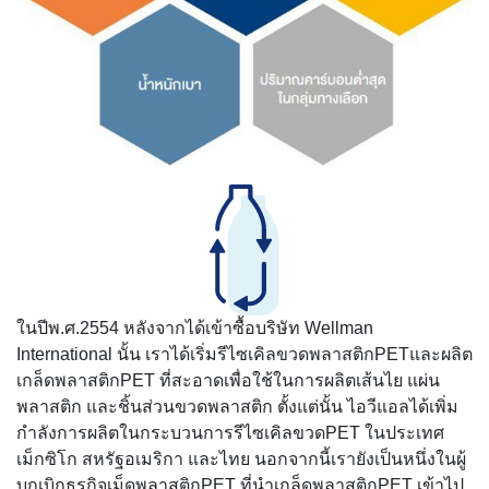
ในปีพ.ศ.2554 หลังจากได้เข้าซื้อบริษัท Wellman
International นั้น เราได้เริ่มรีไซเคิลขวดพลาสติกPETและผลิต
เกล็ดพลาสติกPET ที่สะอาดเพื่อใช้ในการผลิตเส้นไย แผ่น
พลาสติก และชิ้นส่วนขวดพลาสติก ตั้งแต่นั้น ไอวีแอลได้เพิ่ม
กำลังการผลิตในกระบวนการรีไซเคิลขวดPET ในประเทศ
เม็กซิโก สหรัฐอเมริกา และไทย นอกจากนี้เรายังเป็นหนึ่งในผู้
บุกเบิกธุรกิจเม็ดพลาสติกPET ที่นำเกล็ดพลาสติกPET เข้าไป