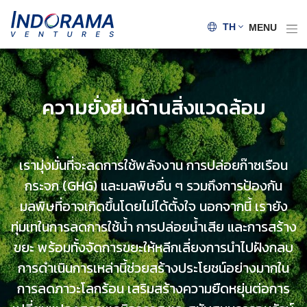
TH
MENU
ความยั่งยืนด้านสิ่งแวดล้อม
เรามุ่งมั่นที่จะลดการใช้พลังงาน การปล่อยก๊าซเรือน
กระจก (GHG) และมลพิษอื่น ๆ รวมถึงการป้องกัน
มลพิษที่อาจเกิดขึ้นโดยไม่ได้ตั้งใจ นอกจากนี้ เรายัง
ทุ่มเทในการลดการใช้น้ำ การปล่อยน้ำเสีย และการสร้าง
ขยะ พร้อมทั้งจัดการขยะให้หลีกเลี่ยงการนำไปฝังกลบ
การดำเนินการเหล่านี้ช่วยสร้างประโยชน์อย่างมากใน
การลดภาวะโลกร้อน เสริมสร้างความยืดหยุ่นต่อการ