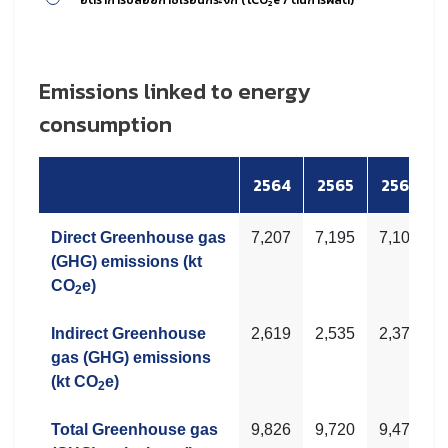
2
Emissions linked to energy
consumption
2564
2565
2566
Direct Greenhouse gas
7,207
7,195
7,103
(GHG) emissions (kt
CO
e)
2
Indirect Greenhouse
2,619
2,535
2,376
gas (GHG) emissions
(kt CO
e)
2
Total Greenhouse gas
9,826
9,720
9,479