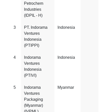
Petrochem
Industries
(IDPIL - H)
3
PT. Indorama
Indonesia
ISO
Ventures
2200
Indonesia
(PTIPPI)
4
Indorama
Indonesia
ISO
Ventures
2200
Indonesia
(PTIVI)
5
Indorama
Myanmar
FSS
Ventures
22000
Packaging
(Myanmar)
(IVPML)