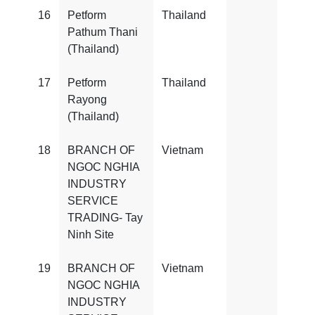
16
Petform
Thailand
FSS
Pathum Thani
22000
(Thailand)
17
Petform
Thailand
FSS
Rayong
22000
(Thailand)
18
BRANCH OF
Vietnam
FSS
NGOC NGHIA
22000
INDUSTRY
SERVICE
TRADING- Tay
Ninh Site
19
BRANCH OF
Vietnam
FSS
NGOC NGHIA
22000
INDUSTRY