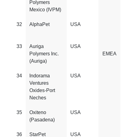
Polymers
Mexico (IVPM)
32
AlphaPet
USA
FSS
2200
33
Auriga
USA
FSS
Polymers Inc.
EMEA
22000
(Auriga)
34
Indorama
USA
FSS
Ventures
2200
Oxides-Port
Neches
35
Oxiteno
USA
FSS
(Pasadena)
2200
36
StarPet
USA
FSS