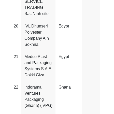
SERVICE
TRADING -
Bac Ninh site
20
IVL Dhunseri
Egypt
ISO
Polyester
2200
Company Ain
Sokhna
21
Medco Plast
Egypt
ISO
and Packaging
2200
Systems S.A.E.
and 
Dokki Giza
22000
22
Indorama
Ghana
ISO
Ventures
2200
Packaging
(Ghana) (IVPG)