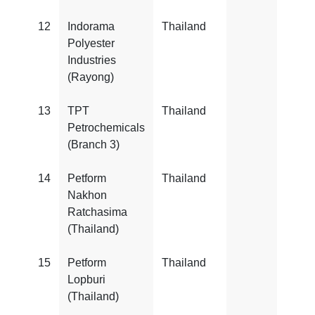
12
Indorama
Thailand
FSS
Polyester
22000
Industries
(Rayong)
13
TPT
Thailand
FSS
Petrochemicals
22000
(Branch 3)
14
Petform
Thailand
FSS
Nakhon
22000
Ratchasima
(Thailand)
15
Petform
Thailand
FSS
Lopburi
22000
(Thailand)