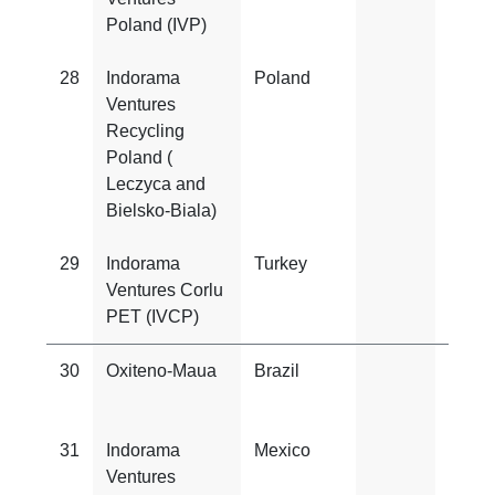
Poland (IVP)
28
Indorama
Poland
ISO
Ventures
2200
Recycling
Poland (
Leczyca and
Bielsko-Biala)
29
Indorama
Turkey
ISO
Ventures Corlu
2200
PET (IVCP)
30
Oxiteno-Maua
Brazil
FSS
2200
31
Indorama
Mexico
ISO
Ventures
2200