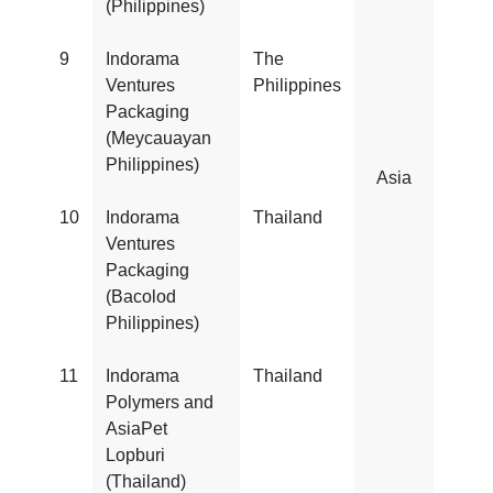
(Philippines)
9
Indorama
The
FSS
Ventures
Philippines
22000
Packaging
(Meycauayan
Philippines)
Asia
10
Indorama
Thailand
FSS
Ventures
22000
Packaging
(Bacolod
Philippines)
11
Indorama
Thailand
FSS
Polymers and
22000
AsiaPet
Lopburi
(Thailand)