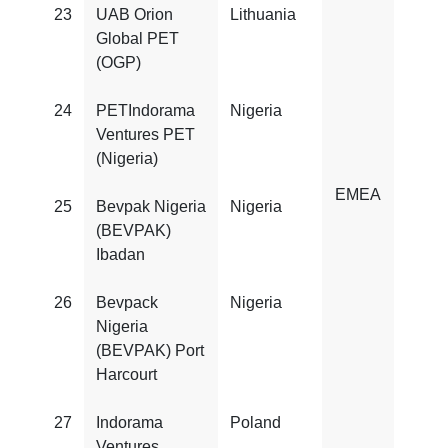
23
UAB Orion
Lithuania
ISO
Global PET
2200
(OGP)
24
PETIndorama
Nigeria
FSS
Ventures PET
22000
(Nigeria)
EMEA
25
Bevpak Nigeria
Nigeria
FSS
(BEVPAK)
22000
Ibadan
26
Bevpack
Nigeria
FSS
Nigeria
22000
(BEVPAK) Port
Harcourt
27
Indorama
Poland
ISO
Ventures
2200