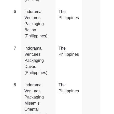
6
Indorama
The
FSS
Ventures
Philippines
22000
Packaging
Batino
(Philippines)
7
Indorama
The
FSS
Ventures
Philippines
22000
Packaging
Davao
(Philippines)
8
Indorama
The
FSS
Ventures
Philippines
22000
Packaging
Misamis
Oriental